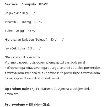
Sestava
1 ampula
PDV*
Beljakovine
10 g
/
Vitamin C
80 mg
100 %
Selen
25 µg
45 %
Hidrolizirani kolagen (Solugel)
10 g
/
Izvleček šipka
0,5 g
/
*Priporočen dnevni vnos
V primeru nosečnosti, dojenja, jemanja zdravil, bolezni ali
načrtovanega zdravstvenega posega, se pred uporabo posvetujte
z zdravnikom. Prenehajte z uporabo in se posvetujte z zdravnikom,
če se pojavijo kakršnikoli stranski učinki.
Uporabno najmanj do:
datum odtisnjen na spodnjem delu
embalaže.
Proizvedeno v EU (Nemčija).