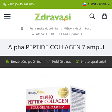
+386 (0) 40 848 075
SLOVENŠČINA
Prehranska dopolnila
Mišice, sklepi in kosti
Alpha PEPTIDE COLLAGEN 7 ampul
Alpha PEPTIDE COLLAGEN 7 ampul
Brezplačna poštnina
Pokličite nas
Imate vprašanje?