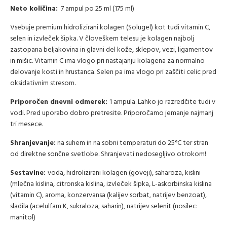
Neto količina:
7 ampul po 25 ml (175 ml)
Vsebuje premium hidrolizirani kolagen (Solugel) kot tudi vitamin C,
selen in izvleček šipka. V človeškem telesu je kolagen najbolj
zastopana beljakovina in glavni del kože, sklepov, vezi, ligamentov
in mišic. Vitamin C ima vlogo pri nastajanju kolagena za normalno
delovanje kosti in hrustanca. Selen pa ima vlogo pri zaščiti celic pred
oksidativnim stresom.
Priporočen dnevni odmerek:
1 ampula. Lahko jo razredčite tudi v
vodi. Pred uporabo dobro pretresite. Priporočamo jemanje najmanj
tri mesece.
Shranjevanje:
na suhem in na sobni temperaturi do 25°C ter stran
od direktne sončne svetlobe. Shranjevati nedosegljivo otrokom!
Sestavine:
voda, hidrolizirani kolagen (goveji), saharoza, kislini
(mlečna kislina, citronska kislina, izvleček šipka, L-askorbinska kislina
(vitamin C), aroma, konzervansa (kalijev sorbat, natrijev benzoat),
sladila (acelulfam K, sukraloza, saharin), natrijev selenit (nosilec:
manitol)