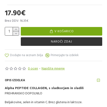
17.90€
Brez DDV: 16.35€
V KOŠARICO
NAROČI ZDAJ
Dodajte na seznam želja
Primerjajte ta izdelek
0 ocen
-
Napišite mnenje
OPIS IZDELKA
Alpha PEPTIDE COLLAGEN, s sladkorjem in sladili
PREHRANSKO DOPOLNILO
Beljakovine, selen in vitamin C. Brez glutena in laktoze.