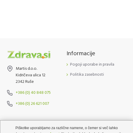
Informacije
Pogoji uporabe in pravila
Martis d.o.o.
Politika zasebnosti
Kidričeva ulica 12
2342 Ruše
+386 (0) 40 848 075
+386 (0) 26 621 007
Martis d.o.o. - Zdrava.si © 2020 | Izdelava
qStom d.o.o.
Piškotke uporabljamo za različne namene, o čemer si več lahko